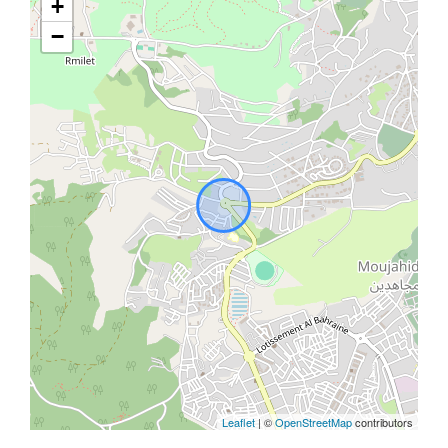
+
−
Leaflet
| ©
OpenStreetMap
contributors