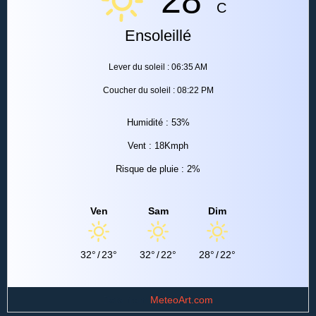
C
Ensoleillé
Lever du soleil : 06:35 AM
Coucher du soleil : 08:22 PM
Humidité : 53%
Vent : 18Kmph
Risque de pluie : 2%
Ven
Sam
Dim
32°
/
23°
32°
/
22°
28°
/
22°
Data from
MeteoArt.com