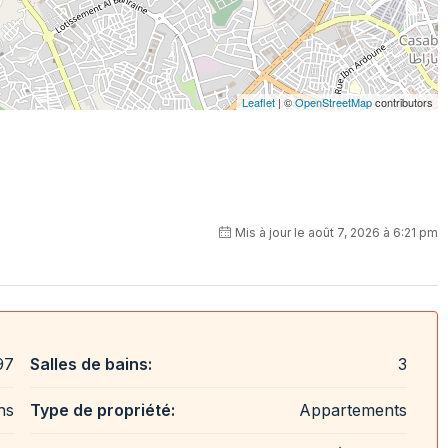
Leaflet
| ©
OpenStreetMap
contributors
Mis à jour le août 7, 2026 à 6:21 pm
97
Salles de bains:
3
hs
Type de propriété:
Appartements