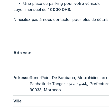
Une place de parking pour votre véhicule.
Loyer mensuel de
13 000 DHS
.
N’hésitez pas à nous contacter pour plus de détails
Adresse
Adresse
Rond-Point De Boubana, Moujahidine, arrondissement d
Pachalik de Tanger باشوية طنجة, Prefecture of Tangier - Assilah, Tangier-Tetouan-Al Hoceima,
90033, Morocco
Ville