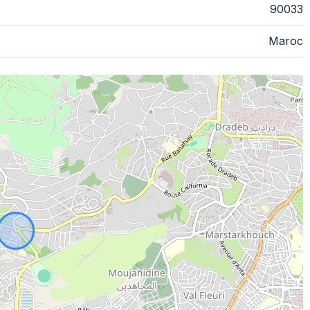
90033
Maroc