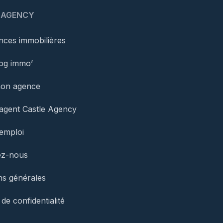
 AGENCY
ces immobilières
og immo’
mon agence
agent Castle Agency
’emploi
ez-nous
ns générales
 de confidentialité