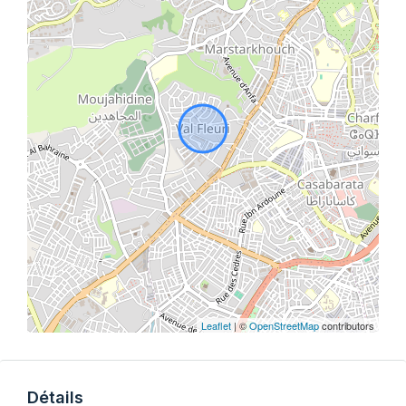
Leaflet
| ©
OpenStreetMap
contributors
Détails