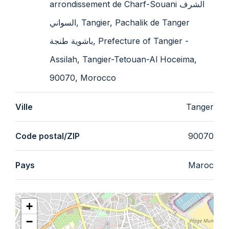
arrondissement de Charf-Souani الشرف
السواني, Tangier, Pachalik de Tanger
باشوية طنجة, Prefecture of Tangier -
Assilah, Tangier-Tetouan-Al Hoceima,
90070, Morocco
Ville
Tanger
Code postal/ZIP
90070
Pays
Maroc
+
−