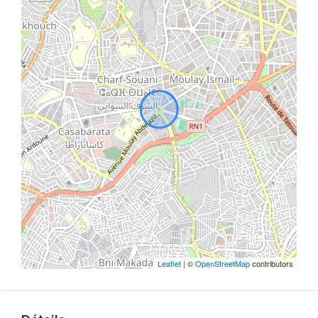
Leaflet
| ©
OpenStreetMap
contributors