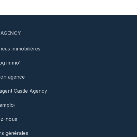
 AGENCY
ces immobilières
og immo’
mon agence
agent Castle Agency
’emploi
ez-nous
ns générales