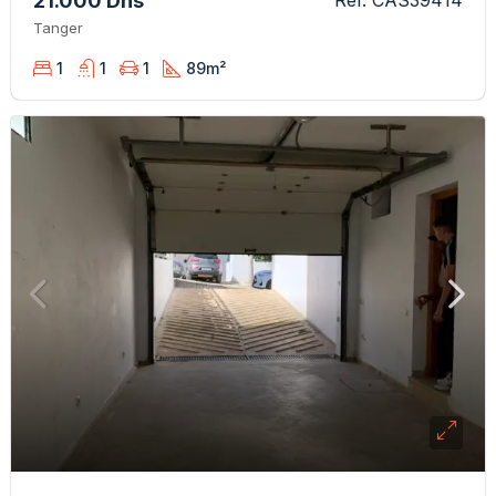
21.000 Dhs
Réf. CAS39414
Tanger
1
1
1
89
m²