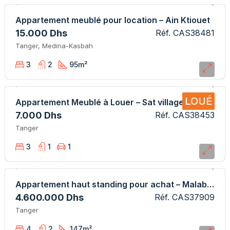
Appartement meublé pour location – Ain Ktiouet
15.000 Dhs
Réf. CAS38481
Tanger, Medina-Kasbah
3
2
95
m²
LOUÉ
Appartement Meublé à Louer – Sat village
7.000 Dhs
Réf. CAS38453
Tanger
3
1
1
Appartement haut standing pour achat – Malabata
4.600.000 Dhs
Réf. CAS37909
Tanger
4
2
147
m²