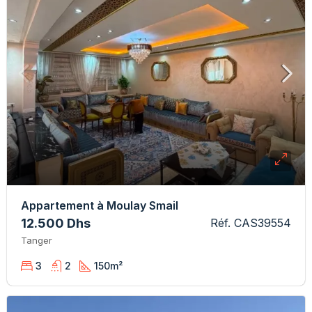
Appartement à Moulay Smail
12.500 Dhs
Réf. CAS39554
Tanger
3
2
150
m²