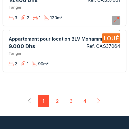
14.400 Dhs
Réf. CAS37081
Tanger
3
2
1
120
m²
LOUÉ
Appartement pour location BLV Mohammed 5
9.000 Dhs
Réf. CAS37064
Tanger
2
1
90
m²
1
2
3
4