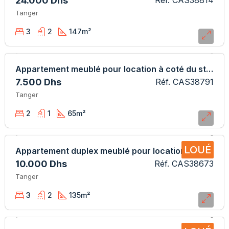
24.000 Dhs
Réf. CAS38814
Tanger
3
2
147
m²
Appartement meublé pour location à coté du stade
7.500 Dhs
Réf. CAS38791
Tanger
2
1
65
m²
LOUÉ
Appartement duplex meublé pour location au Golf
10.000 Dhs
Réf. CAS38673
Tanger
3
2
135
m²