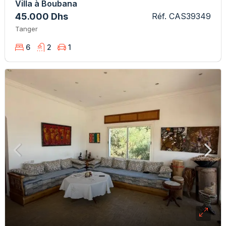
Villa à Boubana
45.000 Dhs
Réf. CAS39349
Tanger
6
2
1