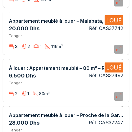
LOUÉ
Appartement meublé à louer – Malabata, vue sur mer
20.000 Dhs
Réf. CAS37742
Tanger
3
2
1
116
m²
LOUÉ
À louer : Appartement meublé – 80 m² – Rez-de-chaussée
6.500 Dhs
Réf. CAS37492
Tanger
2
1
80
m²
Appartement meublé à louer – Proche de la Gare Tanger Ville
28.000 Dhs
Réf. CAS37247
Tanger