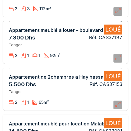
3
3
112
m²
LOUÉ
Appartement meublé à louer – boulevard mohamed 5
7.300 Dhs
Réf. CAS37187
Tanger
2
1
1
92
m²
LOUÉ
Appartement de 2chambres a Hay hassani
5.500 Dhs
Réf. CAS37153
Tanger
2
1
65
m²
LOUÉ
Appartement meublé pour location Malabata