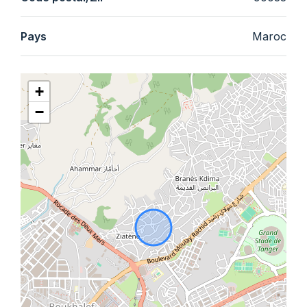
Pays
Maroc
+
−