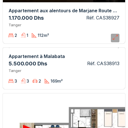
Appartement aux alentours de Marjane Route Rabat
1.170.000 Dhs
Réf. CAS38927
Tanger
2
1
112
m²
Appartement à Malabata
5.500.000 Dhs
Réf. CAS38913
Tanger
3
3
2
169
m²