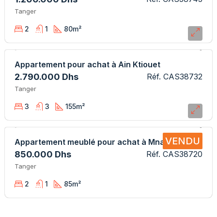
Tanger
2
1
80
m²
Appartement pour achat à Ain Ktiouet
2.790.000 Dhs
Réf. CAS38732
Tanger
3
3
155
m²
VENDU
Appartement meublé pour achat à Mnar
850.000 Dhs
Réf. CAS38720
Tanger
2
1
85
m²