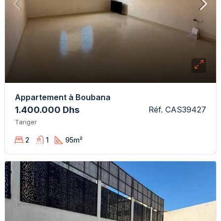
Appartement à Boubana
1.400.000 Dhs
Réf. CAS39427
Tanger
2
1
95
m²