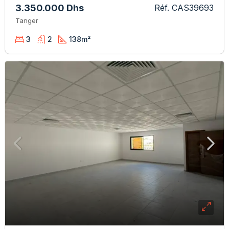
3.350.000 Dhs
Réf. CAS39693
Tanger
3
2
138
m²