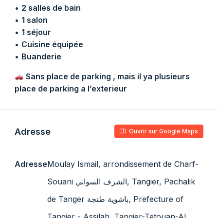
•
2 salles de bain
•
1 salon
•
1 séjour
•
Cuisine équipée
•
Buanderie
Sans place de parking , mais il ya plusieurs
place de parking a l’exterieur
Adresse
Ouvrir sur Google Maps
Adresse
Moulay Ismail, arrondissement de Charf-
Souani الشرف السواني, Tangier, Pachalik
de Tanger باشوية طنجة, Prefecture of
Tangier - Assilah, Tangier-Tetouan-Al