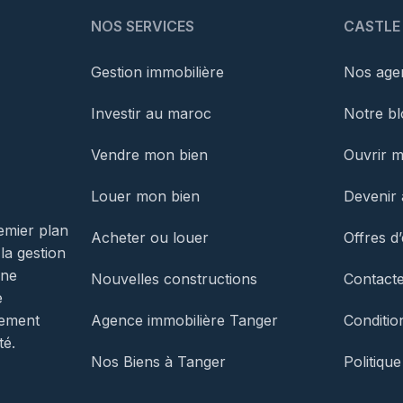
NOS SERVICES
CASTLE
Gestion immobilière
Nos agen
Investir au maroc
Notre bl
Vendre mon bien
Ouvrir 
Louer mon bien
Devenir 
emier plan
Acheter ou louer
Offres d
 la gestion
une
Nouvelles constructions
Contact
e
Agence immobilière Tanger
Conditio
gement
té.
Nos Biens à Tanger
Politique