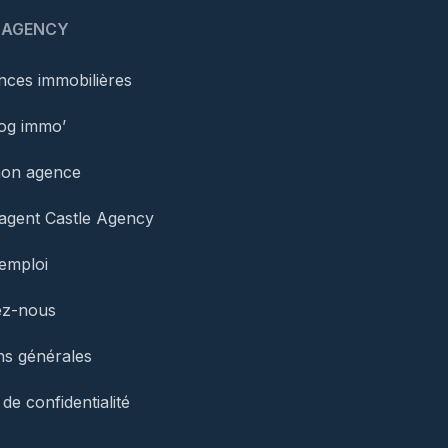
 AGENCY
ces immobilières
og immo’
mon agence
agent Castle Agency
’emploi
ez-nous
ns générales
 de confidentialité