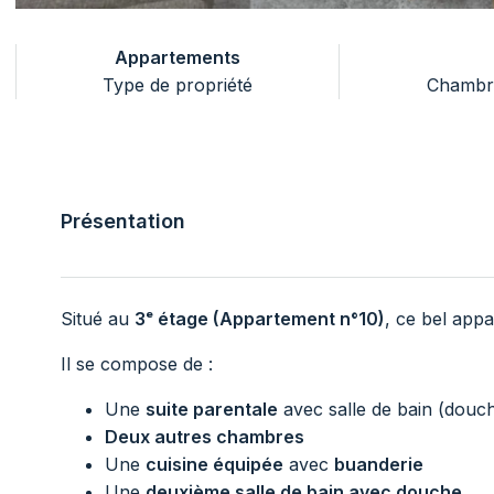
Appartements
Type de propriété
Chambr
Présentation
Situé au
3ᵉ étage (Appartement n°10)
, ce bel app
Il se compose de :
Une
suite parentale
avec salle de bain (douc
Deux autres chambres
Une
cuisine équipée
avec
buanderie
Une
deuxième salle de bain avec douche