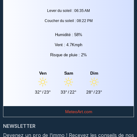
Lever du soleil : 06:35 AM
Coucher du soleil : 08:22 PM
Humidité : 58%
Vent : 4.7Kmph
Risque de pluie : 2%
Ven
Sam
Dim
32°
/
23°
33°
/
22°
28°
/
23°
Data from
MeteoArt.com
NEWSLETTER
Devenez un pro de l’immo ! Recevez les conseils de nos