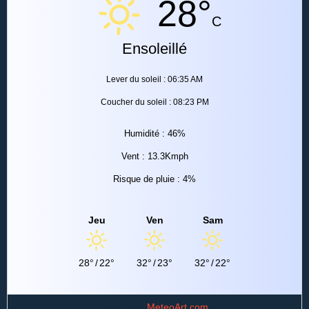
28°
C
Ensoleillé
Lever du soleil : 06:35 AM
Coucher du soleil : 08:23 PM
Humidité : 46%
Vent : 13.3Kmph
Risque de pluie : 4%
Jeu
Ven
Sam
28°
/
22°
32°
/
23°
32°
/
22°
Data from
MeteoArt.com