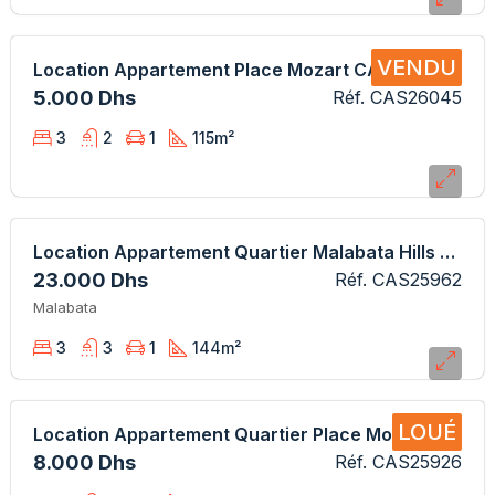
VENDU
Location Appartement Place Mozart CAS26045 AB
5.000 Dhs
Réf. CAS26045
3
2
1
115
m²
Location Appartement Quartier Malabata Hills CAS25962 AB
23.000 Dhs
Réf. CAS25962
Malabata
3
3
1
144
m²
LOUÉ
Location Appartement Quartier Place Mozart CAS25926 AB
8.000 Dhs
Réf. CAS25926