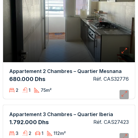
Appartement 2 Chambres – Quartier Mesnana
680.000 Dhs
Réf. CAS32776
2
1
75
m²
Appartement 3 Chambres – Quartier Iberia
1.792.000 Dhs
Réf. CAS27423
3
2
1
112
m²