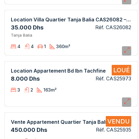
Location Villa Quartier Tanja Balia CAS26082 – AB
35.000 Dhs
Réf. CAS26082
Tanja Balia
4
4
1
360
m²
LOUÉ
Location Appartement Bd Ibn Tachfine
8.000 Dhs
Réf. CAS25973
3
2
163
m²
VENDU
Vente Appartement Quartier Tanja Balia CAS25935 AB
450.000 Dhs
Réf. CAS25935