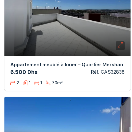
Appartement meublé à louer – Quartier Mershan
6.500 Dhs
Réf. CAS32838
2
1
1
70
m²