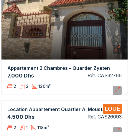
Appartement 2 Chambres – Quartier Zyaten
7.000 Dhs
Réf. CAS32766
2
2
120
m²
LOUÉ
Location Appartement Quartier Al Moustakbal CAS26093 AB
4.500 Dhs
Réf. CAS26093
2
1
118
m²