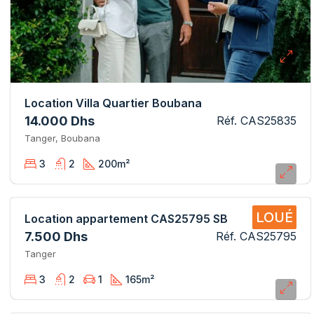
Location Villa Quartier Boubana
14.000 Dhs
Réf. CAS25835
Tanger, Boubana
3
2
200
m²
LOUÉ
Location appartement CAS25795 SB
7.500 Dhs
Réf. CAS25795
Tanger
3
2
1
165
m²