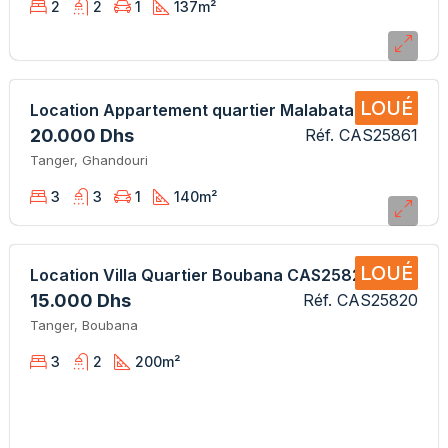
2
2
1
137
m²
LOUÉ
Location Appartement quartier Malabata Hills
20.000 Dhs
Réf. CAS25861
Tanger, Ghandouri
3
3
1
140
m²
LOUÉ
Location Villa Quartier Boubana CAS25820 SB
15.000 Dhs
Réf. CAS25820
Tanger, Boubana
3
2
200
m²