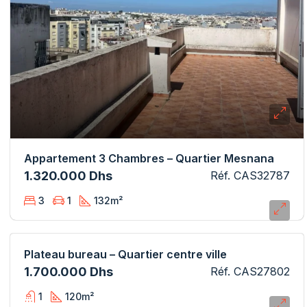
Appartement 3 Chambres – Quartier Mesnana
1.320.000 Dhs
Réf. CAS32787
3
1
132
m²
Plateau bureau – Quartier centre ville
1.700.000 Dhs
Réf. CAS27802
1
120
m²