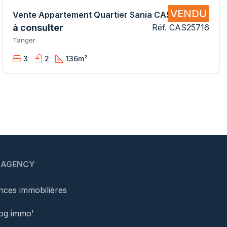
VENDU
Vente Appartement Quartier Sania CAS25716 SB
à consulter
Réf. CAS25716
Tanger
3
2
136
m²
 AGENCY
ces immobilières
og immo’