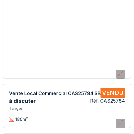
VENDU
Vente Local Commercial CAS25784 SB
à discuter
Réf. CAS25784
Tanger
180
m²