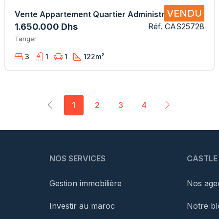
VENDU
Vente Appartement Quartier Administratif CAS25728 SB
1.650.000 Dhs
Réf. CAS25728
Tanger
3
1
1
122
m²
1
2
3
4
NOS SERVICES
CASTLE
Gestion immobilière
Nos agen
Investir au maroc
Notre bl