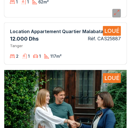
1
1
62
m²
LOUÉ
Location Appartement Quartier Malabata Hills CAS25887SB
12.000 Dhs
Réf. CAS25887
Tanger
2
1
1
117
m²
LOUÉ