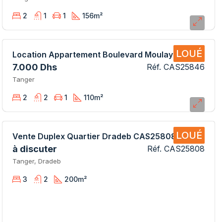
2
1
1
156
m²
LOUÉ
Location Appartement Boulevard Moulay Ismail
7.000 Dhs
Réf. CAS25846
Tanger
2
2
1
110
m²
LOUÉ
Vente Duplex Quartier Dradeb CAS25808 SB
à discuter
Réf. CAS25808
Tanger, Dradeb
3
2
200
m²