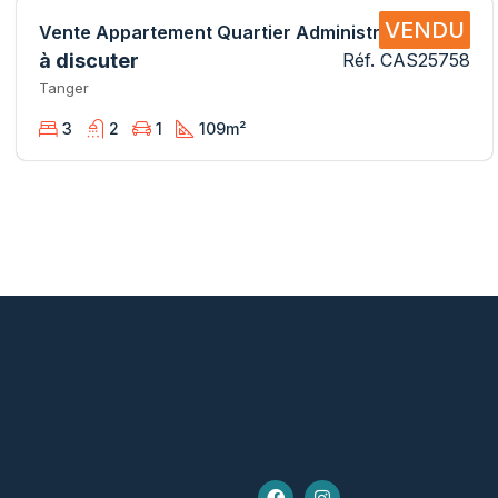
VENDU
Vente Appartement Quartier Administratif CAS25758 SB
à discuter
Réf. CAS25758
Tanger
3
2
1
109
m²