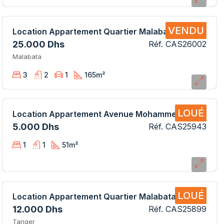
VENDU
Location Appartement Quartier Malabata Hills CAS26002 AB
25.000 Dhs
Réf. CAS26002
Malabata
3
2
1
165
m²
LOUÉ
Location Appartement Avenue Mohammed V CAS25943 AB
5.000 Dhs
Réf. CAS25943
1
1
51
m²
LOUÉ
Location Appartement Quartier Malabata Hills CAS25899SB
12.000 Dhs
Réf. CAS25899
Tanger