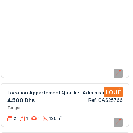
LOUÉ
Location Appartement Quartier Administratif CAS25766 SB
4.500 Dhs
Réf. CAS25766
Tanger
2
1
1
126
m²